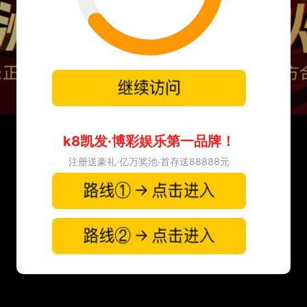
k8凯发·博彩娱乐第一品牌！
注册送豪礼·亿万奖池·首存送88888元